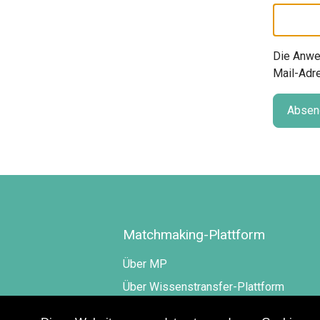
Die Anwe
Mail-Adr
Absen
Matchmaking-Plattform
Über MP
Über Wissenstransfer-Plattform
Über Food4CE